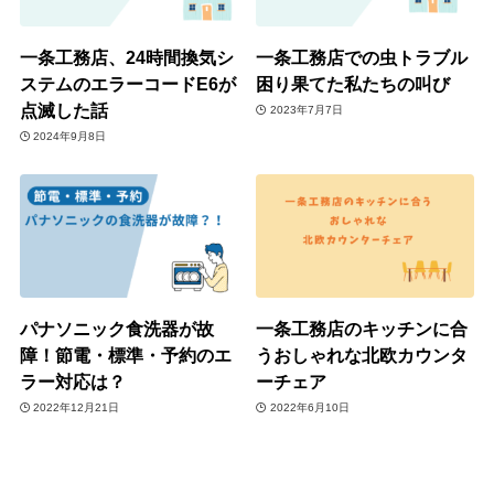
一条工務店、24時間換気シ
一条工務店での虫トラブル
ステムのエラーコードE6が
困り果てた私たちの叫び
点滅した話
2023年7月7日
2024年9月8日
パナソニック食洗器が故
一条工務店のキッチンに合
障！節電・標準・予約のエ
うおしゃれな北欧カウンタ
ラー対応は？
ーチェア
2022年12月21日
2022年6月10日