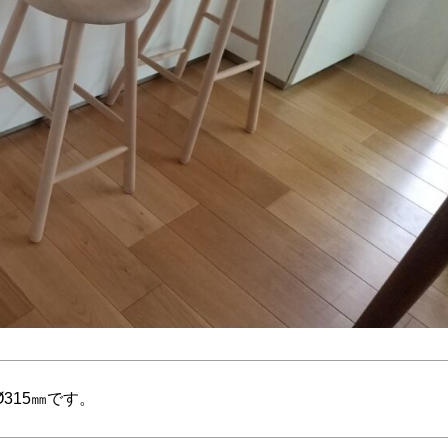
Ø315㎜です。