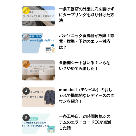
一条工務店の外壁に穴を開けず
にタープリングを取り付けた方
法
パナソニック食洗器が故障！節
電・標準・予約のエラー対応
は？
食器棚シートはいる？いらな
い？やめてみました！
mont-bell（モンベル）のおし
ゃれで機能的なレディースのダ
ウンを紹介！
一条工務店、24時間換気シス
テムのエラーコードE6が点滅
した話