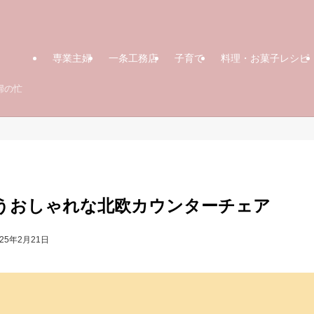
専業主婦
一条工務店
子育て
料理・お菓子レシピ
婦の忙
うおしゃれな北欧カウンターチェア
025年2月21日