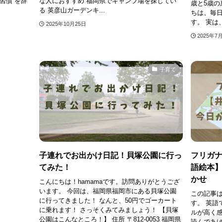
習慣 を辞
な人におすすめ 福岡県でキャンプ場を探してい
歳と5歳の
る 英彦山ガーデンキ...
ちは、毎
す。 実は、
2025年10月25日
2025年7
子育て
子連れでお出かけ日記！貝塚公園に行っ
フリガ
てみた！
語絵本
かせ
こんにちは！hamamaです。訪問ありがとうござ
います。 今回は、福岡県福岡市にある貝塚公園
この記事
に行ってきました！ なんと、50円でゴーカート
す。 英語
に乗れます！ さっそくみてみましょう！ 【貝塚
ルが高く感
公園はこんなところ！】 住所 〒812-0053 福岡県
読んであげ