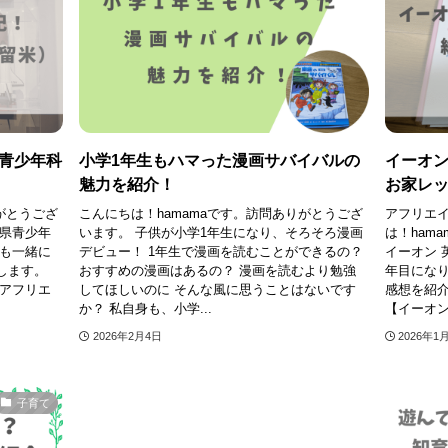
青少年科
小学1年生もハマった漫画サバイバルの
イーオン
魅力を紹介！
お家レ
がとうござ
こんにちは！hamamaです。訪問ありがとうござ
アフリエイ
岡県青少年
います。 子供が小学1年生になり、そろそろ漫画
は！ham
供も一緒に
デビュー！ 1年生で漫画を読むことができるの？
イーオン 
します。
おすすめの漫画はあるの？ 漫画を読むより勉強
年目になり
はアフリエ
してほしいのに そんな風に思うことはないです
感想を紹介
か？ 私自身も、小学...
【イーオン 
2026年2月4日
2026年1
子育て