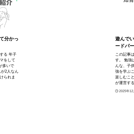
て分かっ
遊んで
ードパ
する 年子
この記事
ママをして
す。 勉強
が多いで
んな、子供
んが2人なん
強を学ぶ
かけられま
楽しむこと
が運営する
2025年1