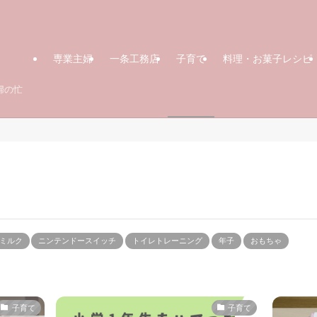
専業主婦
一条工務店
子育て
料理・お菓子レシピ
婦の忙
ミルク
ニンテンドースイッチ
トイレトレーニング
年子
おもちゃ
子育て
子育て