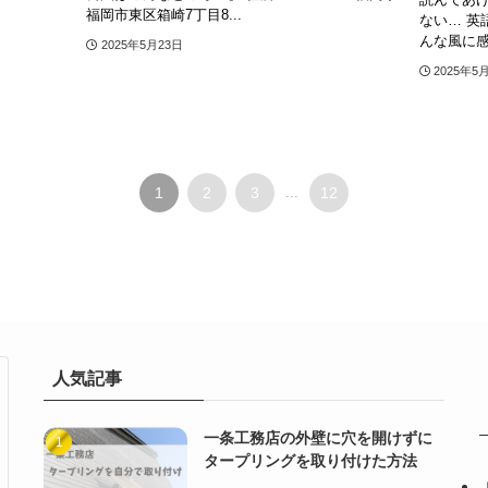
福岡市東区箱崎7丁目8...
ない… 英
んな風に感
2025年5月23日
2025年5
1
2
3
...
12
人気記事
一条工務店の外壁に穴を開けずに
タープリングを取り付けた方法