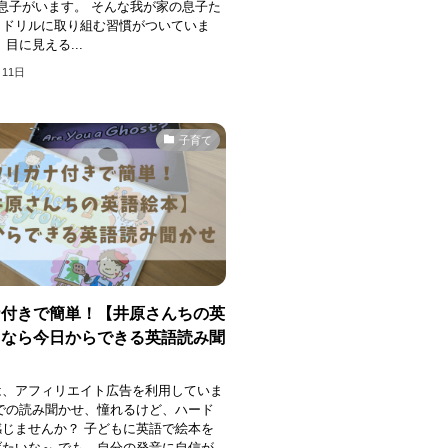
息子がいます。 そんな我が家の息子た
日ドリルに取り組む習慣がついていま
目に見える...
月11日
子育て
ナ付きで簡単！【井原さんちの英
】なら今日からできる英語読み聞
は、アフィリエイト広告を利用していま
での読み聞かせ、憧れるけど、ハード
じませんか？ 子どもに英語で絵本を
たいな～ でも、自分の発音に自信が