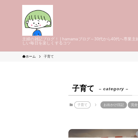
主婦の雑記ブログ！ | hamamaブログ～30代から40代へ専業主
しい毎日を楽しくするコツ
ホーム
子育て
子育て
– category –
子育て
お出かけ日記
完全