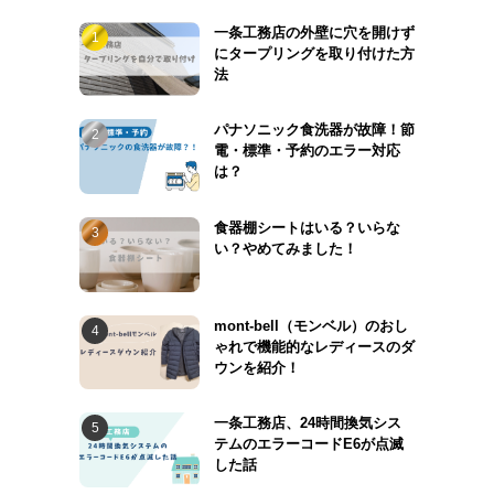
一条工務店の外壁に穴を開けず
にタープリングを取り付けた方
法
パナソニック食洗器が故障！節
電・標準・予約のエラー対応
は？
食器棚シートはいる？いらな
い？やめてみました！
mont-bell（モンベル）のおし
ゃれで機能的なレディースのダ
ウンを紹介！
一条工務店、24時間換気シス
テムのエラーコードE6が点滅
した話