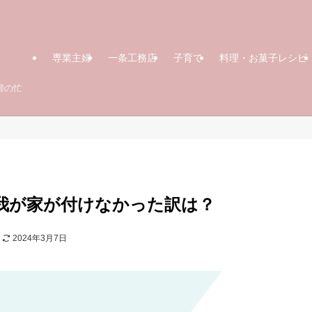
専業主婦
一条工務店
子育て
料理・お菓子レシピ
婦の忙
我が家が付けなかった訳は？
2024年3月7日