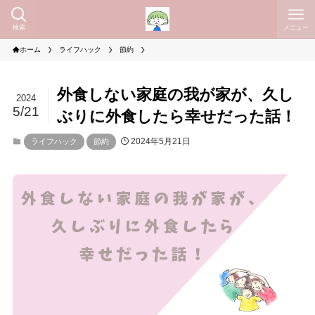
検索
メニュー
ホーム
ライフハック
節約
外食しない家庭の我が家が、久し
2024
5/21
ぶりに外食したら幸せだった話！
2024年5月21日
ライフハック
節約