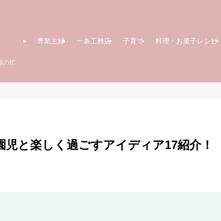
専業主婦
一条工務店
子育て
料理・お菓子レシピ
婦の忙
園児と楽しく過ごすアイディア17紹介！