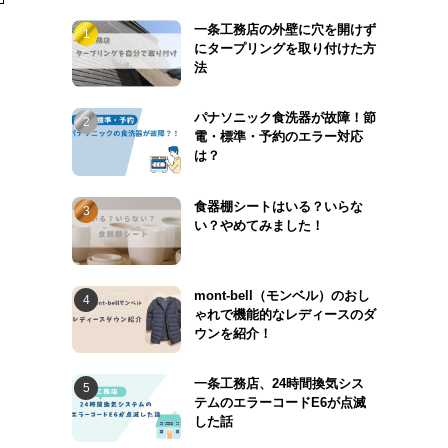
一条工務店の外壁に穴を開けず
にタープリングを取り付けた方
法
パナソニック食洗器が故障！節
電・標準・予約のエラー対応
は？
食器棚シートはいる？いらな
い？やめてみました！
mont-bell（モンベル）のおし
ゃれで機能的なレディースのダ
ウンを紹介！
一条工務店、24時間換気シス
テムのエラーコードE6が点滅
した話