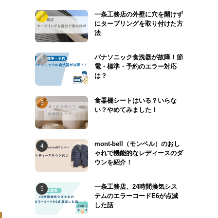
一条工務店の外壁に穴を開けず
にタープリングを取り付けた方
法
パナソニック食洗器が故障！節
電・標準・予約のエラー対応
は？
食器棚シートはいる？いらな
い？やめてみました！
mont-bell（モンベル）のおし
ゃれで機能的なレディースのダ
ウンを紹介！
一条工務店、24時間換気シス
テムのエラーコードE6が点滅
した話