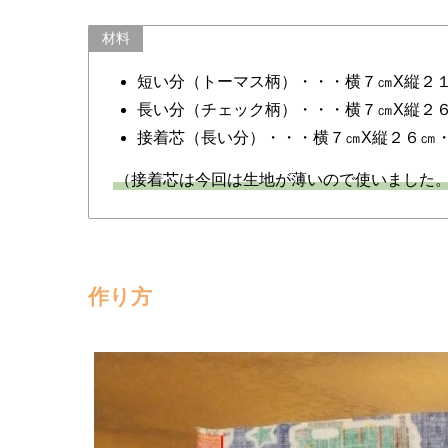
材料
短い分（トーマス柄）・・・横７㎝X縦２
長い分（チェック柄）・・・横７㎝X縦２
接着芯（長い分）・・・横７㎝X縦２６㎝
（接着芯は今回は生地が薄いので使いました
作り方