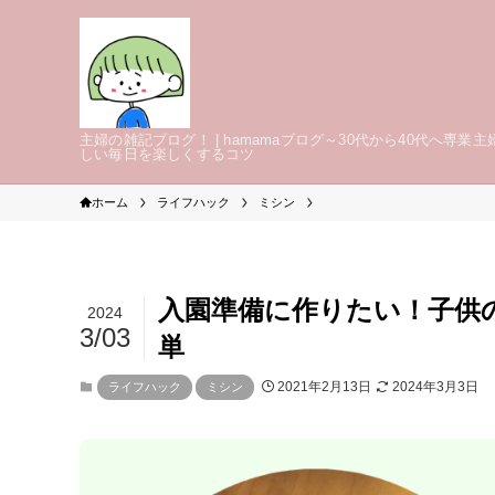
主婦の雑記ブログ！ | hamamaブログ～30代から40代へ専業主
しい毎日を楽しくするコツ
ホーム
ライフハック
ミシン
入園準備に作りたい！子供
2024
3/03
単
2021年2月13日
2024年3月3日
ライフハック
ミシン