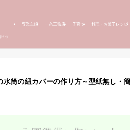
専業主婦
一条工務店
子育て
料理・お菓子レシピ
婦の忙
の水筒の紐カバーの作り方～型紙無し・