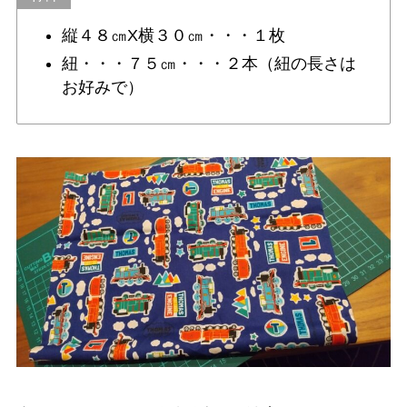
縦４８㎝X横３０㎝・・・１枚
紐・・・７５㎝・・・２本（紐の長さは
お好みで）