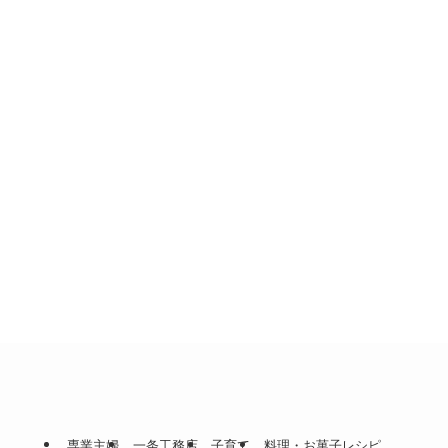
専業主婦
一条工務店
子育て
料理・お菓子レシピ