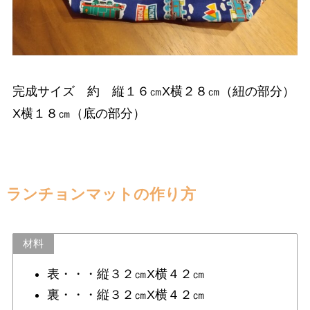
完成サイズ 約 縦１６㎝X横２８㎝（紐の部分）
X横１８㎝（底の部分）
ランチョンマットの作り方
材料
表・・・縦３２㎝X横４２㎝
裏・・・縦３２㎝X横４２㎝