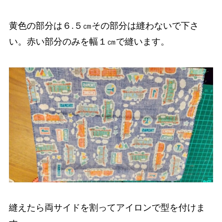
黄色の部分は６.５㎝その部分は縫わないで下さ
い。赤い部分のみを幅１㎝で縫います。
縫えたら両サイドを割ってアイロンで型を付けま