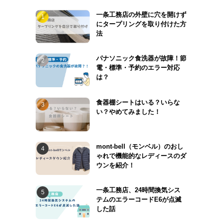
一条工務店の外壁に穴を開けず
にタープリングを取り付けた方
法
パナソニック食洗器が故障！節
電・標準・予約のエラー対応
は？
食器棚シートはいる？いらな
い？やめてみました！
mont-bell（モンベル）のおし
ゃれで機能的なレディースのダ
ウンを紹介！
一条工務店、24時間換気シス
テムのエラーコードE6が点滅
した話