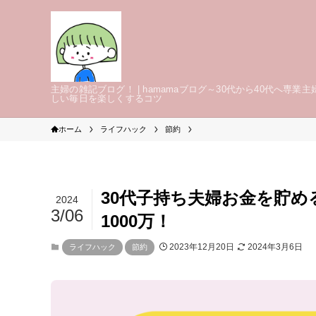
主婦の雑記ブログ！ | hamamaブログ～30代から40代へ専業主
しい毎日を楽しくするコツ
ホーム
ライフハック
節約
30代子持ち夫婦お金を貯
2024
3/06
1000万！
2023年12月20日
2024年3月6日
ライフハック
節約