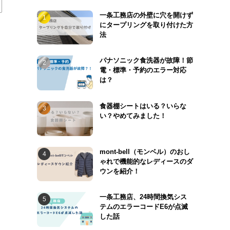
一条工務店の外壁に穴を開けず
にタープリングを取り付けた方
法
パナソニック食洗器が故障！節
電・標準・予約のエラー対応
は？
食器棚シートはいる？いらな
い？やめてみました！
mont-bell（モンベル）のおし
ゃれで機能的なレディースのダ
ウンを紹介！
一条工務店、24時間換気シス
テムのエラーコードE6が点滅
した話