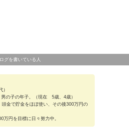
ログを書いている人
代）
、男の子の年子。（現在 5歳、4歳）
入。頭金で貯金をほぼ使い、その後300万円の
00万円を目標に日々努力中。