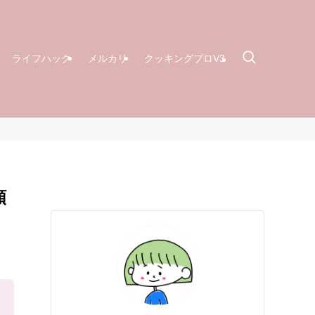
ライフハック
メルカリ
クッキングプロV3
額