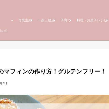
専業主婦
一条工務店
子育て
料理・お菓子レシピ
婦の忙
のマフィンの作り方！グルテンフリー！
3月7日