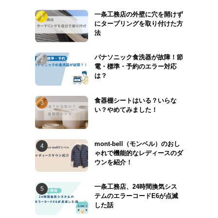
一条工務店の外壁に穴を開けず
にタープリングを取り付けた方
法
パナソニック食洗器が故障！節
電・標準・予約のエラー対応
は？
食器棚シートはいる？いらな
い？やめてみました！
mont-bell（モンベル）のおし
ゃれで機能的なレディースのダ
ウンを紹介！
一条工務店、24時間換気シス
テムのエラーコードE6が点滅
した話