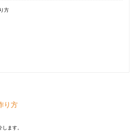
り方
作り方
介します。