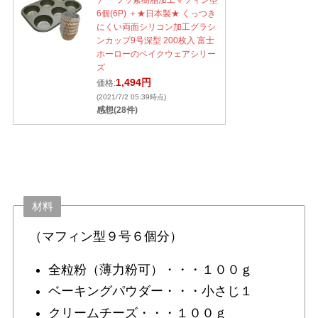
アー フッ素樹脂加工マフィン型
6個(6P) ＋★日本製★ くっつき
にくい両面シリコン加工グラシ
ンカップ9号深型 200枚入 富士
ホーローのベイクウェアシリー
ズ
1,494円
価格:
(2021/7/2 05:39時点)
感想(28件)
材料
（マフィン型９号６個分）
全粒粉（薄力粉可）・・・１００ｇ
ベーキングパウダー・・・小さじ１
クリームチーズ・・・１００ｇ