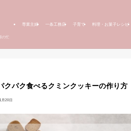
専業主婦
一条工務店
子育て
料理・お菓子レシピ
婦の忙
パクパク食べるクミンクッキーの作り方
年1月20日