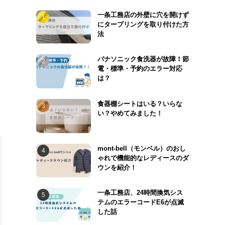
一条工務店の外壁に穴を開けず
にタープリングを取り付けた方
法
パナソニック食洗器が故障！節
電・標準・予約のエラー対応
は？
食器棚シートはいる？いらな
い？やめてみました！
mont-bell（モンベル）のおし
ゃれで機能的なレディースのダ
ウンを紹介！
一条工務店、24時間換気シス
テムのエラーコードE6が点滅
した話