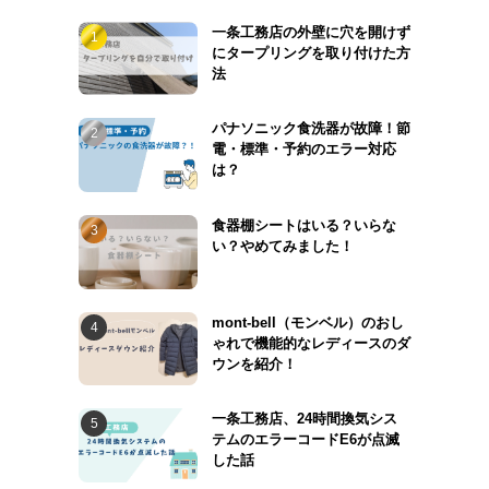
一条工務店の外壁に穴を開けず
にタープリングを取り付けた方
法
パナソニック食洗器が故障！節
電・標準・予約のエラー対応
は？
食器棚シートはいる？いらな
い？やめてみました！
mont-bell（モンベル）のおし
ゃれで機能的なレディースのダ
ウンを紹介！
一条工務店、24時間換気シス
テムのエラーコードE6が点滅
した話