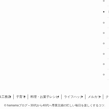
条工務店
子育て
料理・お菓子レシピ
ライフハック
メルカリ
ク
©
hamamaブログ～30代から40代へ専業主婦の忙しい毎日を楽しくするコツ.