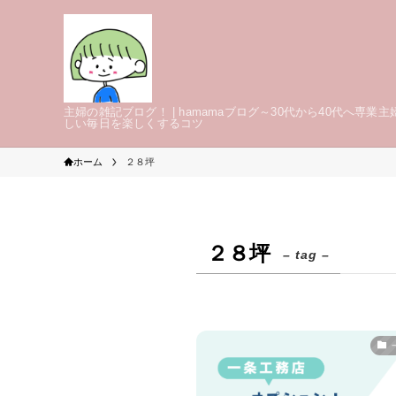
主婦の雑記ブログ！ | hamamaブログ～30代から40代へ専業主
しい毎日を楽しくするコツ
ホーム
２８坪
２８坪
– tag –