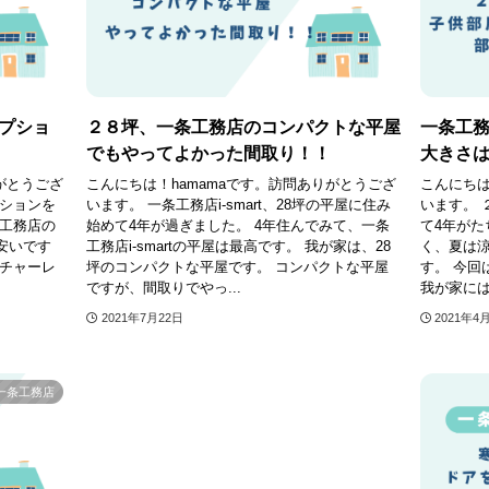
プショ
２８坪、一条工務店のコンパクトな平屋
一条工
でもやってよかった間取り！！
大きさ
がとうござ
こんにちは！hamamaです。訪問ありがとうござ
こんにちは
プションを
います。 一条工務店i-smart、28坪の平屋に住み
います。 
条工務店の
始めて4年が過ぎました。 4年住んでみて、一条
て4年がた
安いです
工務店i-smartの平屋は最高です。 我が家は、28
く、夏は
クチャーレ
坪のコンパクトな平屋です。 コンパクトな平屋
す。 今回
ですが、間取りでやっ...
我が家には
2021年7月22日
2021年4
一条工務店