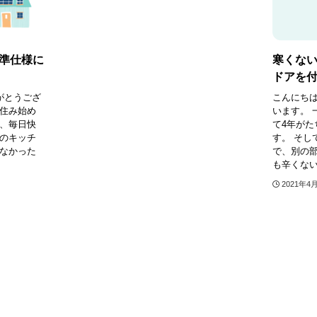
準仕様に
寒くな
ドアを
がとうござ
こんにちは
に住み始め
います。 
で、毎日快
て4年がた
家のキッチ
す。 そし
くなかった
で、別の
も辛くない！
2021年4