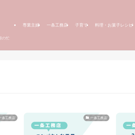
専業主婦
一条工務店
子育て
料理・お菓子レシピ
婦の忙
一条工務店
一条工務店