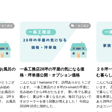
一条工務店
一条工務店
お風呂の
一条工務店28坪の平屋の気になる価
２８坪
格・坪単価公開・オプション価格
む暮ら
がとうござ
こんにちは！hamamaです。訪問ありがとうござ
こんにちは
住み始め
います。 一条工務店の２８坪のi-smartの平屋に
います。 
のお風呂の
住み始めてから4年がたちます。 寒い冬でも家は
で暮らして
は、1坪タ
暖かく、夏は年々暑くなるため、毎日ではないで
屋を希望し
す。 お風呂
すがクーラーを使う回数が増えました！ 今回は
あり28坪
2018年10月に契約した...
さはコンパ