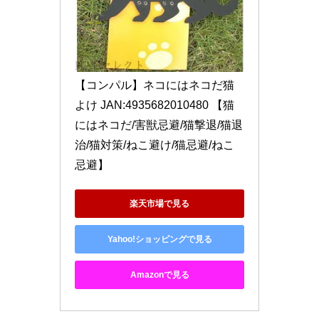
【コンパル】ネコにはネコだ猫
よけ JAN:4935682010480 【猫
にはネコだ/害獣忌避/猫撃退/猫退
治/猫対策/ねこ避け/猫忌避/ねこ
忌避】
楽天市場で見る
Yahoo!ショッピングで見る
Amazonで見る