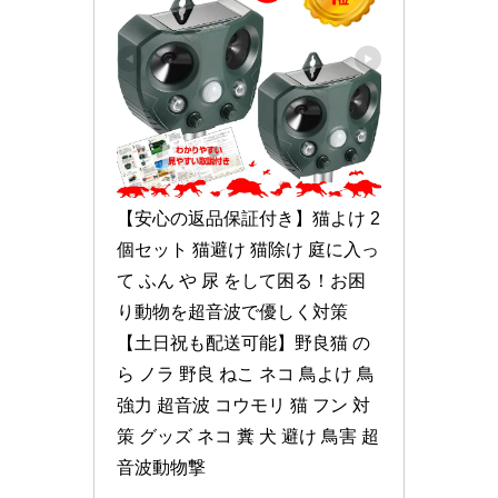
【安心の返品保証付き】猫よけ 2
個セット 猫避け 猫除け 庭に入っ
て ふん や 尿 をして困る！お困
り動物を超音波で優しく対策 
【土日祝も配送可能】野良猫 の
ら ノラ 野良 ねこ ネコ 鳥よけ 鳥 
強力 超音波 コウモリ 猫 フン 対
策 グッズ ネコ 糞 犬 避け 鳥害 超
音波動物撃