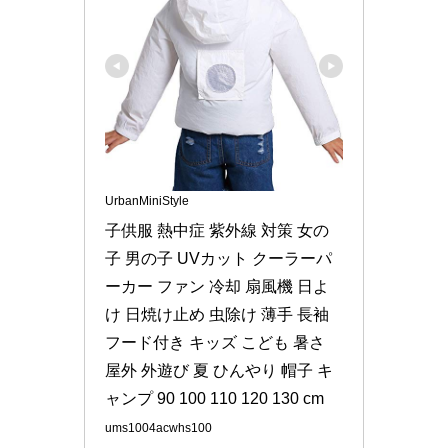
UrbanMiniStyle
子供服 熱中症 紫外線 対策 女の
子 男の子 UVカット クーラーパ
ーカー ファン 冷却 扇風機 日よ
け 日焼け止め 虫除け 薄手 長袖 
フード付き キッズ こども 暑さ 
屋外 外遊び 夏 ひんやり 帽子 キ
ャンプ 90 100 110 120 130 cm
ums1004acwhs100