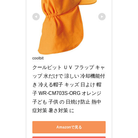
coolbit
クールビット ＵＶ フラップ キャ
ップ 水だけで 涼しい 冷却機能付
き 冷える帽子 キッズ 日よけ 帽
子 WR-CM703S-ORG オレンジ 
子ども 子供 の 日焼け防止 熱中
症対策 暑さ対策 に
Amazonで見る