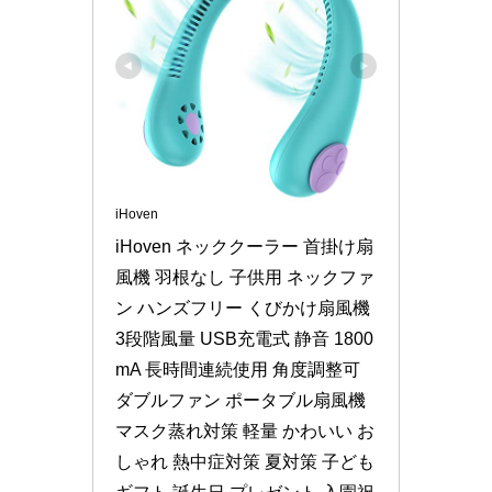
iHoven
iHoven ネッククーラー 首掛け扇
風機 羽根なし 子供用 ネックファ
ン ハンズフリー くびかけ扇風機 
3段階風量 USB充電式 静音 1800
mA 長時間連続使用 角度調整可 
ダブルファン ポータブル扇風機 
マスク蒸れ対策 軽量 かわいい お
しゃれ 熱中症対策 夏対策 子ども 