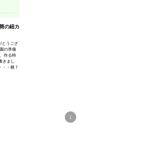
筒の紐カ
がとうござ
入園の準備
回、作る時
書きまし
・・・横７
1