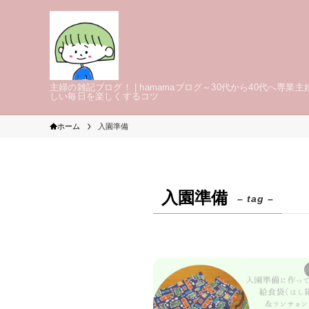
主婦の雑記ブログ！ | hamamaブログ～30代から40代へ専業主
しい毎日を楽しくするコツ
ホーム
入園準備
入園準備
– tag –