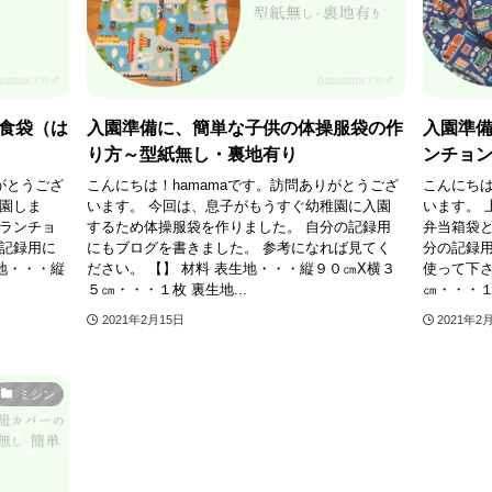
食袋（は
入園準備に、簡単な子供の体操服袋の作
入園準
り方～型紙無し・裏地有り
ンチョ
がとうござ
こんにちは！hamamaです。訪問ありがとうござ
こんにちは
入園しま
います。 今回は、息子がもうすぐ幼稚園に入園
います。 
とランチョ
するため体操服袋を作りました。 自分の記録用
弁当箱袋と
の記録用に
にもブログを書きました。 参考になれば見てく
分の記録
地・・・縦
ださい。 【】 材料 表生地・・・縦９０㎝X横３
使って下さ
５㎝・・・１枚 裏生地...
㎝・・・１
2021年2月15日
2021年2
ミシン