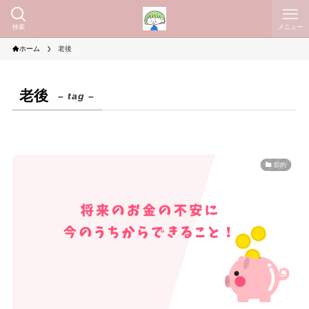
検索
メニュー
ホーム
老後
老後
– tag –
節約