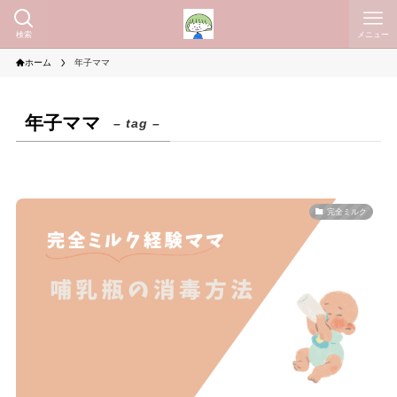
検索
メニュー
ホーム
年子ママ
年子ママ
– tag –
完全ミルク