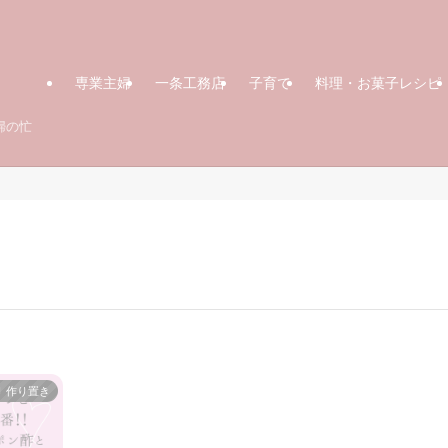
専業主婦
一条工務店
子育て
料理・お菓子レシピ
婦の忙
作り置き