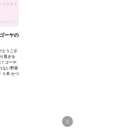
ゴーヤの
がとうござ
作り置きを
菜！ゴーヤ
れない野菜
・１本 かつ
1