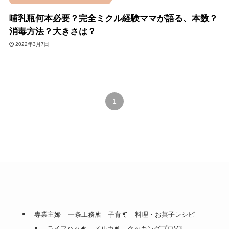
哺乳瓶何本必要？完全ミクル経験ママが語る、本数？
消毒方法？大きさは？
2022年3月7日
1
専業主婦
一条工務店
子育て
料理・お菓子レシピ
ライフハック
メルカリ
クッキングプロV3