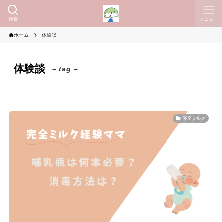
検索
メニュー
ホーム
体験談
体験談
– tag –
完全ミルク